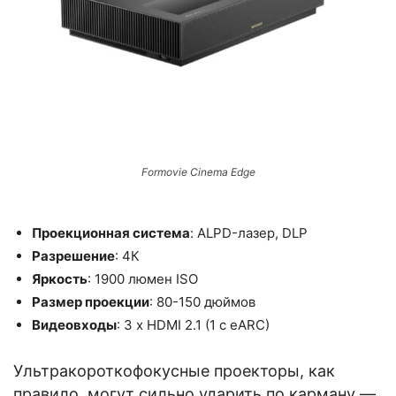
Formovie Cinema Edge
Проекционная система
: ALPD-лазер, DLP
Разрешение
: 4К
Яркость
: 1900 люмен ISO
Размер проекции
: 80-150 дюймов
Видеовходы
: 3 x HDMI 2.1 (1 с eARC)
Ультракороткофокусные проекторы, как
правило, могут сильно ударить по карману —