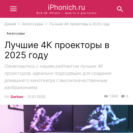
iPhonich.ru
Всё об iPhone – просто и доступно
Домой
Аксессуары
Лучшие 4K проекторы в 2025 году
Аксессуары
Лучшие 4K проекторы в
2025 году
Ознакомьтесь с нашим рейтингом лучших 4K
проекторов, идеально подходящих для создания
домашнего кинотеатра с высококачественным
изображением.
1240
0
От
Gorban
-
31.01.2025