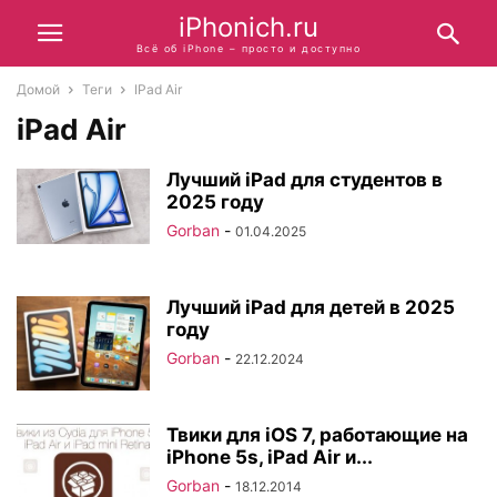
iPhonich.ru
Всё об iPhone – просто и доступно
Домой
Теги
IPad Air
iPad Air
Лучший iPad для студентов в
2025 году
Gorban
-
01.04.2025
Лучший iPad для детей в 2025
году
Gorban
-
22.12.2024
Твики для iOS 7, работающие на
iPhone 5s, iPad Air и...
Gorban
-
18.12.2014