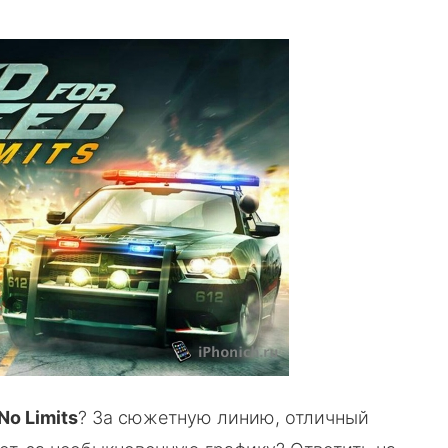
No Limits
? За сюжетную линию, отличный