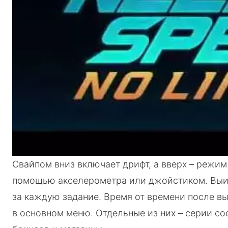
Свайпом вниз включает дрифт, а вверх – режим
помощью акселерометра или джойстиком. Выиг
за каждую задание. Время от времени после в
в основном меню. Отдельные из них – серии со