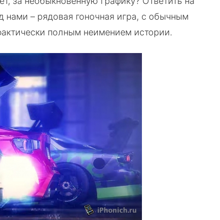
т, за необыкновенную графику? Ответить на
д нами – рядовая гоночная игра, с обычным
фактически полным неимением истории.