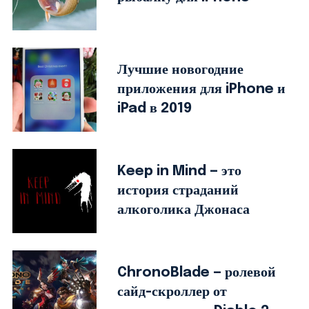
Лучшие новогодние
приложения для iPhone и
iPad в 2019
Keep in Mind — это
история страданий
алкоголика Джонаса
ChronoBlade — ролевой
сайд-скроллер от