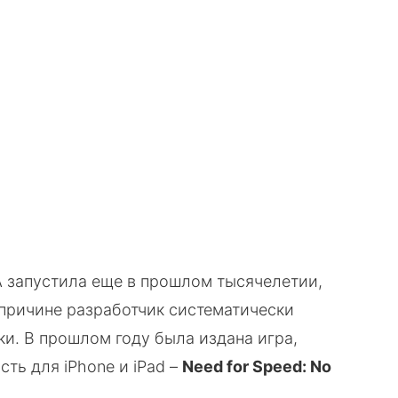
VK
WhatsApp
Telegram
Copy URL
A запустила еще в прошлом тысячелетии,
причине разработчик систематически
и. В прошлом году была издана игра,
ть для iPhone и iPad –
Need for Speed: No