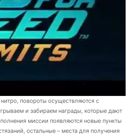
 нитро, повороты осуществляются с
рываем и забираем награды, которые дают
ыполнения миссии появляются новые пункты
стязаний, остальные – места для получения