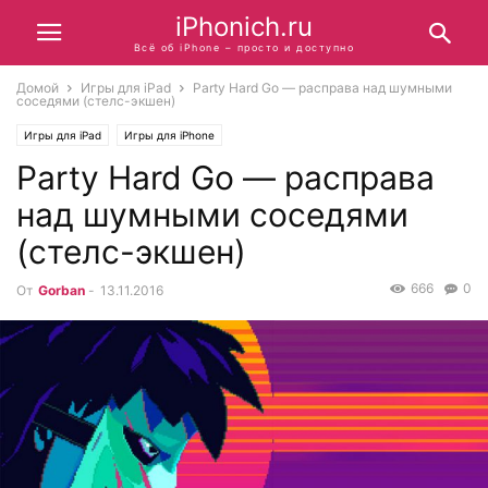
iPhonich.ru
Всё об iPhone – просто и доступно
Домой
Игры для iPad
Party Hard Go — расправа над шумными
соседями (стелс-экшен)
Игры для iPad
Игры для iPhone
Party Hard Go — расправа
над шумными соседями
(стелс-экшен)
666
0
От
Gorban
-
13.11.2016