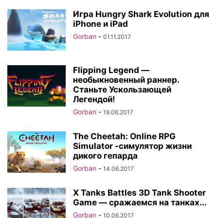
Игра Hungry Shark Evolution для
iPhone и iPad
Gorban
-
01.11.2017
Flipping Legend —
необыкновенный раннер.
Станьте Ускользающей
Легендой!
Gorban
-
19.06.2017
The Cheetah: Online RPG
Simulator -симулятор жизни
дикого гепарда
Gorban
-
14.06.2017
X Tanks Battles 3D Tank Shooter
Game — сражаемся на танках...
Gorban
-
10.06.2017