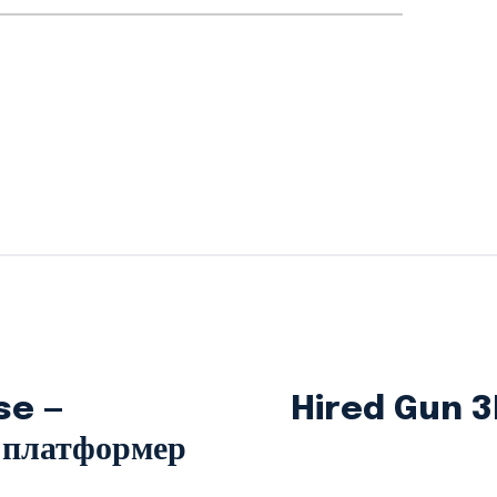
se —
Hired Gun 3D
 платформер