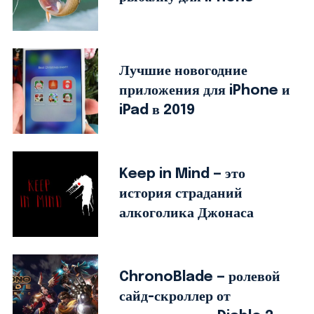
Лучшие новогодние
приложения для iPhone и
iPad в 2019
Keep in Mind — это
история страданий
алкоголика Джонаса
ChronoBlade — ролевой
сайд-скроллер от