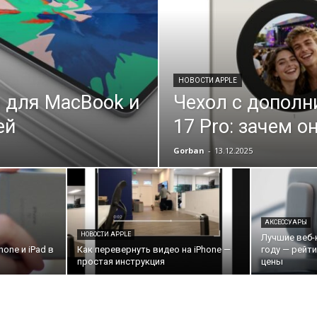
НОВОСТИ APPLE
 для MacBook и
Чехол с дополн
ей
17 Pro: зачем 
Gorban
-
13.12.2025
АКСЕССУАРЫ
НОВОСТИ APPLE
Лучшие веб-
one и iPad в
Как перевернуть видео на iPhone —
году — рейти
простая инструкция
цены