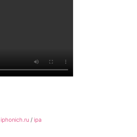
4
iphonich.ru
/
ipa