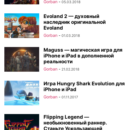
Gorban
-
05.03.2018
Evoland 2 — духовный
наследник оригинальной
Evoland
Gorban
-
01.03.2018
Maguss — магическая игра для
iPhone и iPad в дополненной
реальности
Gorban
-
21.02.2018
Игра Hungry Shark Evolution для
iPhone и iPad
Gorban
-
01.11.2017
Flipping Legend —
необыкновенный раннер.
Станьте Ускользающей