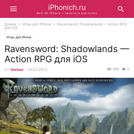
iPhonich.ru
Всё об iPhone – просто и доступно
Домой
Игры для iPhone
Ravensword: Shadowlands — Action RPG
для iOS
Игры для iPhone
Ravensword: Shadowlands —
Action RPG для iOS
666
0
От
Gorban
-
23.03.2013