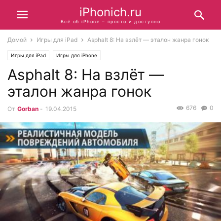
iPhonich.ru
Всё об iPhone – просто и доступно
Домой
Игры для iPad
Asphalt 8: На взлёт — эталон жанра гонок
Игры для iPad
Игры для iPhone
Asphalt 8: На взлёт —
эталон жанра гонок
676
0
От
Gorban
-
19.04.2015