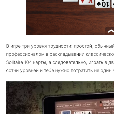
В игре три уровня трудности: простой, обычны
профессионалом в раскладывании классического 
Solitaire 104 карты, а следовательно, играть в д
сотни уровней и тебе нужно потратить не один 