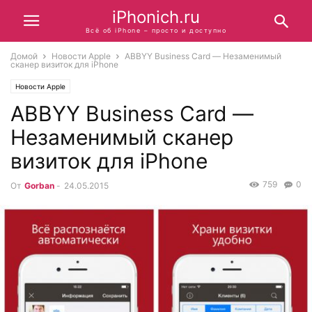
iPhonich.ru
Всё об iPhone – просто и доступно
Домой
Новости Apple
ABBYY Business Card — Незаменимый
сканер визиток для iPhone
Новости Apple
ABBYY Business Card —
Незаменимый сканер
визиток для iPhone
759
0
От
Gorban
-
24.05.2015