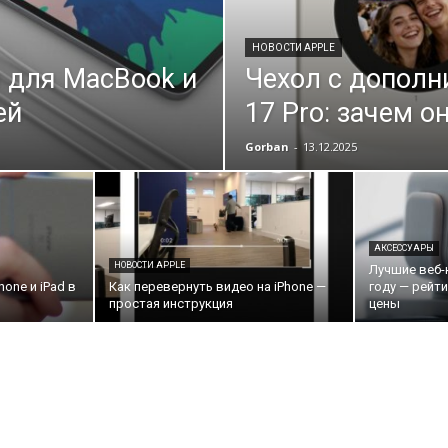
НОВОСТИ APPLE
 для MacBook и
Чехол с дополн
ей
17 Pro: зачем 
Gorban
-
13.12.2025
АКСЕССУАРЫ
НОВОСТИ APPLE
Лучшие веб-
one и iPad в
Как перевернуть видео на iPhone —
году — рейти
простая инструкция
цены