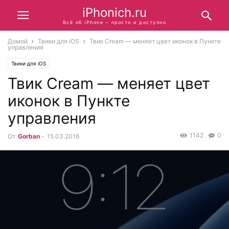
iPhonich.ru
Всё об iPhone – просто и доступно
Домой
Твики для iOS
Твик Cream — меняет цвет иконок в Пункте
управления
Твики для iOS
Твик Cream — меняет цвет
иконок в Пункте
управления
1142
0
От
Gorban
-
15.03.2016