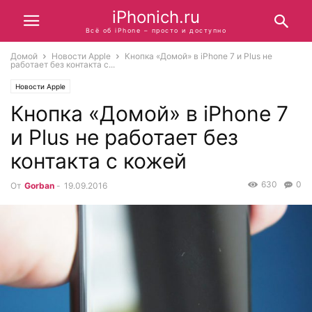
iPhonich.ru
Всё об iPhone – просто и доступно
Домой
Новости Apple
Кнопка «Домой» в iPhone 7 и Plus не
работает без контакта с...
Новости Apple
Кнопка «Домой» в iPhone 7
и Plus не работает без
контакта с кожей
630
0
От
Gorban
-
19.09.2016