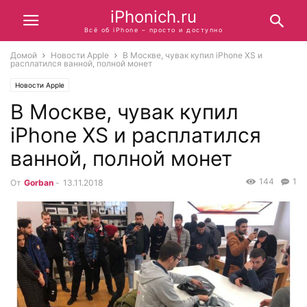
iPhonich.ru
Всё об iPhone – просто и доступно
Домой
Новости Apple
В Москве, чувак купил iPhone XS и
расплатился ванной, полной монет
Новости Apple
В Москве, чувак купил
iPhone XS и расплатился
ванной, полной монет
144
1
От
Gorban
-
13.11.2018