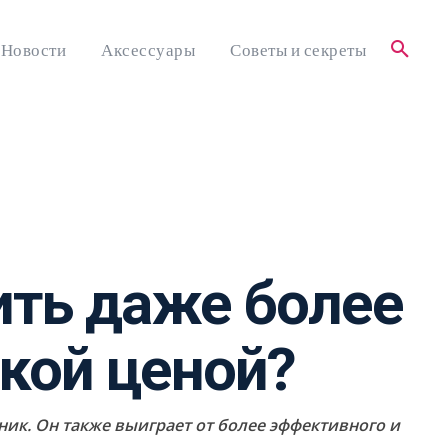
Новости
Аксессуары
Советы и секреты
чить даже более
акой ценой?
нник. Он также выиграет от более эффективного и