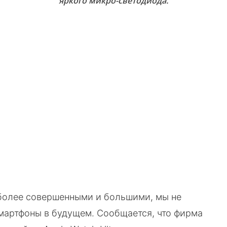
яркого микро-светодиода.
VK
WhatsApp
Telegram
Copy URL
 более совершенными и большими, мы не
смартфоны в будущем. Сообщается, что фирма