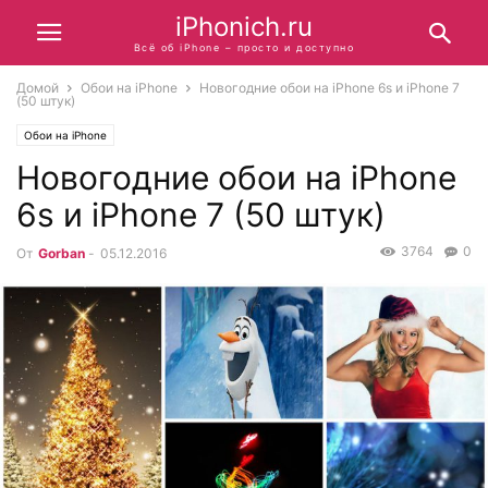
iPhonich.ru
Всё об iPhone – просто и доступно
Домой
Обои на iPhone
Новогодние обои на iPhone 6s и iPhone 7
(50 штук)
Обои на iPhone
Новогодние обои на iPhone
6s и iPhone 7 (50 штук)
3764
0
От
Gorban
-
05.12.2016