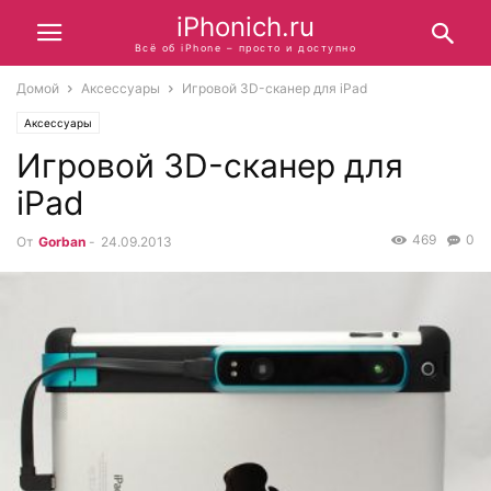
iPhonich.ru
Всё об iPhone – просто и доступно
Домой
Аксессуары
Игровой 3D-сканер для iPad
Аксессуары
Игровой 3D-сканер для
iPad
469
0
От
Gorban
-
24.09.2013