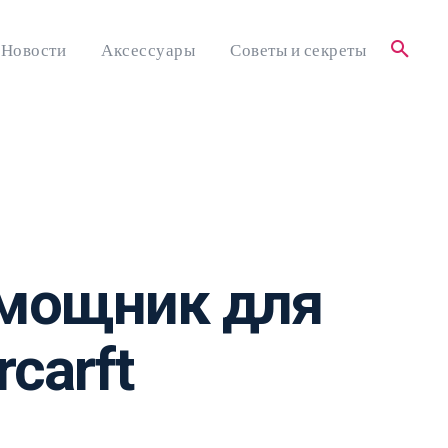
Новости
Аксессуары
Советы и секреты
омощник для
rcarft