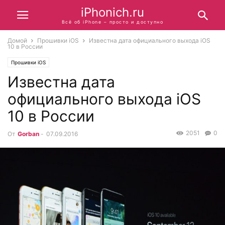
iPhonich.ru
Всё об iPhone – просто и доступно
Домой
Прошивки iOS
Известна дата официального выхода iOS
10 в России
Прошивки iOS
Известна дата
официального выхода iOS
10 в России
2051
0
От
Gorban
-
07.09.2016