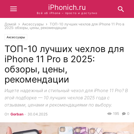
iPhonich.ru
Всё об iPhone – просто и доступно
Домой
Аксессуары
ТОП-10 лучших чехлов для iPhone 11 Pro в
2025: обзоры, цены, рекомендации
Аксессуары
ТОП-10 лучших чехлов для
iPhone 11 Pro в 2025:
обзоры, цены,
рекомендации
Ищете надежный и стильный чехол для iPhone 11 Pro? В
этой подборке — 10 лучших чехлов 2025 года с
отзывами, ценами и рекомендациями по выбору.
195
0
От
Gorban
-
30.04.2025