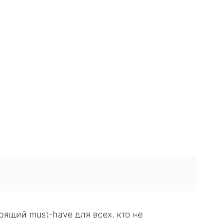
VK
WhatsApp
Telegram
Copy URL
оящий must-have для всех, кто не