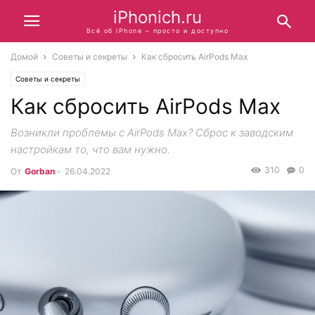
iPhonich.ru
Всё об iPhone – просто и доступно
Домой
Советы и секреты
Как сбросить AirPods Max
Советы и секреты
Как сбросить AirPods Max
Возникли проблемы с AirPods Max? Сброс к заводским
настройкам то, что вам нужно.
310
0
От
Gorban
-
26.04.2022