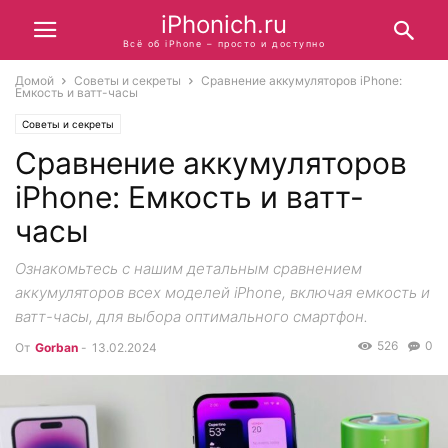
iPhonich.ru
Всё об iPhone – просто и доступно
Домой
Советы и секреты
Сравнение аккумуляторов iPhone:
Емкость и ватт-часы
Советы и секреты
Сравнение аккумуляторов
iPhone: Емкость и ватт-
часы
Ознакомьтесь с нашим детальным сравнением
аккумуляторов всех моделей iPhone, включая емкость и
ватт-часы, для выбора оптимального смартфон.
526
0
От
Gorban
-
13.02.2024