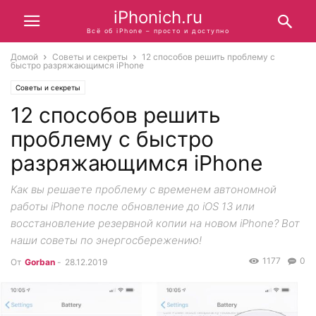
iPhonich.ru
Всё об iPhone – просто и доступно
Домой
Советы и секреты
12 способов решить проблему с
быстро разряжающимся iPhone
Советы и секреты
12 способов решить
проблему с быстро
разряжающимся iPhone
Как вы решаете проблему с временем автономной
работы iPhone после обновление до iOS 13 или
восстановление резервной копии на новом iPhone? Вот
наши советы по энергосбережению!
1177
0
От
Gorban
-
28.12.2019