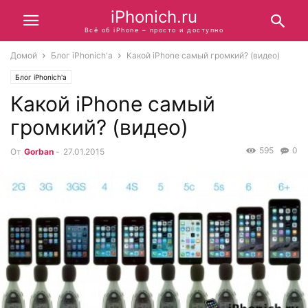
iPhonich.ru
Всё об iPhone – просто и доступно
Домой
Блог iPhonich'a
Какой iPhone самый громкий? (видео)
Блог iPhonich'a
Какой iPhone самый
громкий? (видео)
595
0
От
Gorban
-
27.01.2015