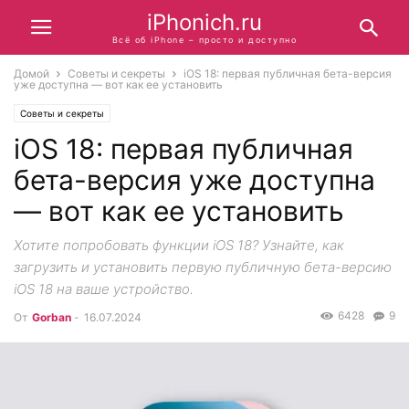
iPhonich.ru
Всё об iPhone – просто и доступно
Домой
Советы и секреты
iOS 18: первая публичная бета-версия
уже доступна — вот как ее установить
Советы и секреты
iOS 18: первая публичная
бета-версия уже доступна
— вот как ее установить
Хотите попробовать функции iOS 18? Узнайте, как
загрузить и установить первую публичную бета-версию
iOS 18 на ваше устройство.
6428
9
От
Gorban
-
16.07.2024