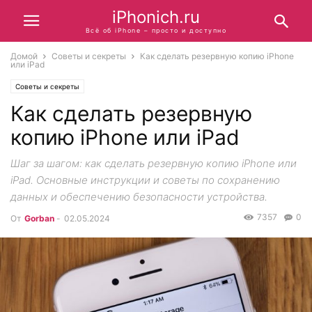
iPhonich.ru
Всё об iPhone – просто и доступно
Домой
Советы и секреты
Как сделать резервную копию iPhone
или iPad
Советы и секреты
Как сделать резервную
копию iPhone или iPad
Шаг за шагом: как сделать резервную копию iPhone или
iPad. Основные инструкции и советы по сохранению
данных и обеспечению безопасности устройства.
7357
0
От
Gorban
-
02.05.2024