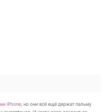
VK
WhatsApp
Telegram
Copy URL
ми iPhone
, но они всё ещё держат пальму