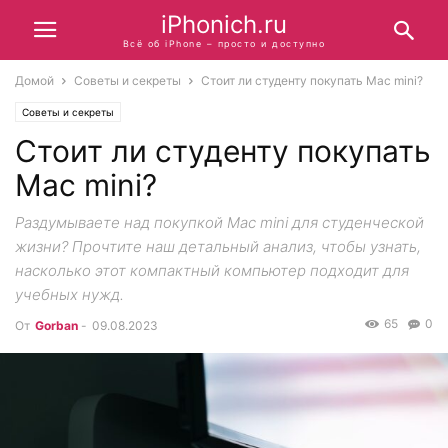
iPhonich.ru
Всё об iPhone – просто и доступно
Домой
Советы и секреты
Стоит ли студенту покупать Mac mini?
Советы и секреты
Стоит ли студенту покупать
Mac mini?
Раздумываете над покупкой Mac mini для студенческой
жизни? Прочтите наш детальный анализ, чтобы узнать,
насколько этот компактный компьютер подходит для
учебных нужд.
65
0
От
Gorban
-
09.08.2023