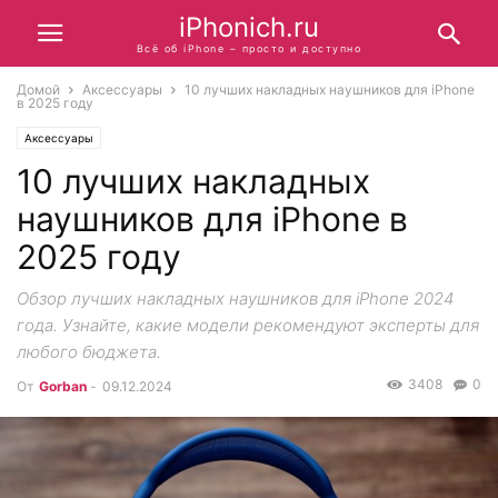
iPhonich.ru
Всё об iPhone – просто и доступно
Домой
Аксессуары
10 лучших накладных наушников для iPhone
в 2025 году
Аксессуары
10 лучших накладных
наушников для iPhone в
2025 году
Обзор лучших накладных наушников для iPhone 2024
года. Узнайте, какие модели рекомендуют эксперты для
любого бюджета.
3408
0
От
Gorban
-
09.12.2024