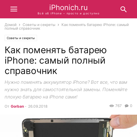
iPhonich.ru
Всё об iPhone – просто и доступно
Домой
Советы и секреты
Как поменять батарею iPhone: самый
полный справочник
Советы и секреты
Как поменять батарею
iPhone: самый полный
справочник
Нужно поменять аккумулятор iPhone? Вот все, что вам
нужно знать для самостоятельной замены. Поменяйте
плохую батарею на iPhone сами!
767
0
От
Gorban
-
26.09.2018